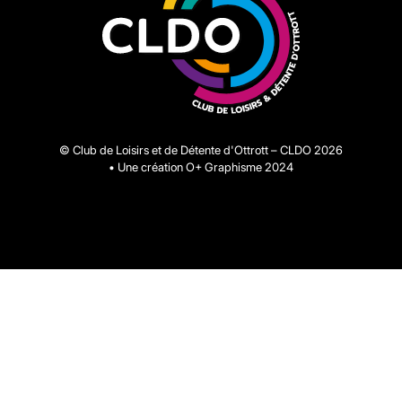
© Club de Loisirs et de Détente d'Ottrott – CLDO 2026
Lien
• Une création
O+ Graphisme
2024
ouvrant
dans
un
nouvel
onglet