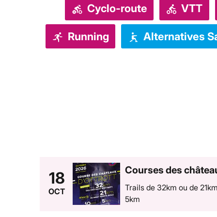
Cyclo-route
VTT
Running
Alternatives S
Courses des châtea
18
Trails de 32km ou de 21km
OCT
5km