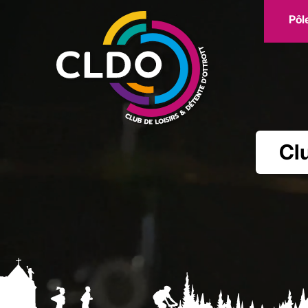
Pôl
Clu