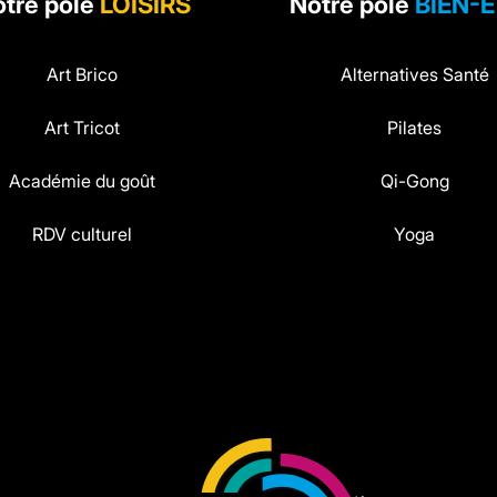
tre pôle
LOISIRS
Notre pôle
BIEN-
Art Brico
Alternatives Santé
Art Tricot
Pilates
Académie du goût
Qi-Gong
RDV culturel
Yoga