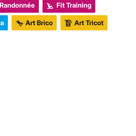
Randonnée
Fit Training
a
Art Brico
Art Tricot