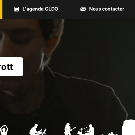
L'
agenda
CLDO
Nous
contact
er
rott