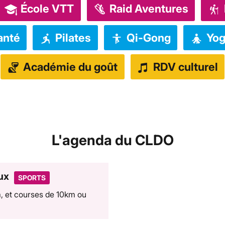
École VTT
Raid Aventures
anté
Pilates
Qi-Gong
Yog
Académie du goût
RDV culturel
L'agenda du CLDO
ux
SPORTS
, et courses de 10km ou